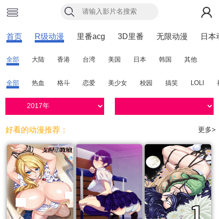
首页
R级动漫
里番acg
3D里番
无限动漫
日本
全部
大陆
香港
台湾
美国
日本
韩国
其他
全部
热血
格斗
恋爱
美少女
校园
搞笑
LOLI
好看的动漫推荐：
更多>