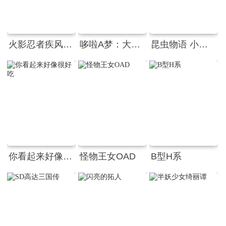
火影忍者疾风传剧场版：鸣人、魔神与三个愿望
哆啦A梦：大雄的人鱼大海战
昆虫物语 小蜜蜂啊迪 勇气的乐章
你看起来好像很好吃
怪物王女OAD
B型H系