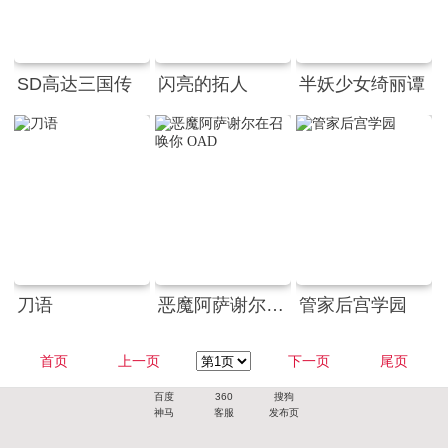
SD高达三国传
闪亮的拓人
半妖少女绮丽谭
刀语
恶魔阿萨谢尔在召唤你 OAD
管家后宫学园
首页
上一页
下一页
尾页
百度
360
搜狗
神马
客服
发布页