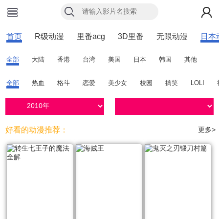
首页
R级动漫
里番acg
3D里番
无限动漫
日本
全部
大陆
香港
台湾
美国
日本
韩国
其他
全部
热血
格斗
恋爱
美少女
校园
搞笑
LOLI
好看的动漫推荐：
更多>