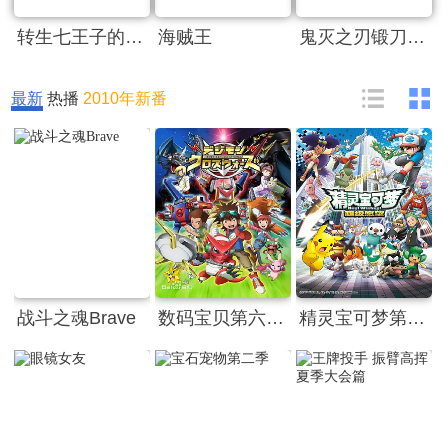
转生七王子的魔法全解
海贼王
鬼灭之刃锻刀村篇
最新
热播
2010年新番
战斗之魂Brave
数码宝贝第六季（普通话）
精灵宝可梦第四季超级愿望