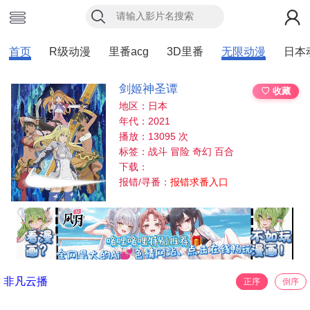
首页
R级动漫
里番acg
3D里番
无限动漫
日本
剑姬神圣谭
♡ 收藏
地区：日本
年代：2021
播放：13095 次
标签：战斗 冒险 奇幻 百合
下载：
报错/寻番：
报错求番入口
非凡云播
正序
倒序