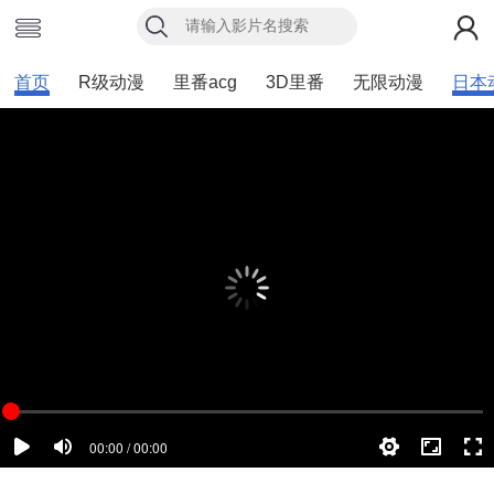
首页
R级动漫
里番acg
3D里番
无限动漫
日本